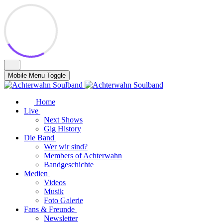
Mobile Menu Toggle
Home
Live
Next Shows
Gig History
Die Band
Wer wir sind?
Members of Achterwahn
Bandgeschichte
Medien
Videos
Musik
Foto Galerie
Fans & Freunde
Newsletter